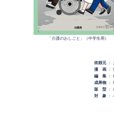
「介護のおしごと」（中学生用）
依頼元
： 
漫 画
：
編 集
：
成果物
： 
版 型
： 
対 象
：