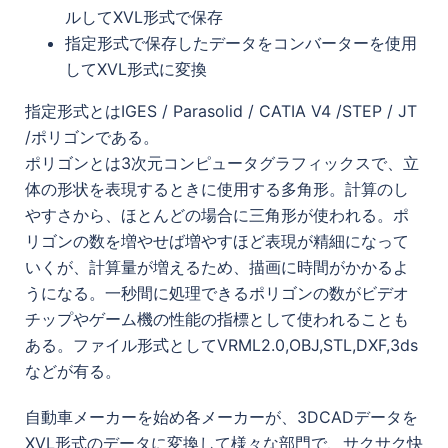
ルしてXVL形式で保存
指定形式で保存したデータをコンバーターを使用
してXVL形式に変換
指定形式とはIGES / Parasolid / CATIA V4 /STEP / JT
/ポリゴンである。
ポリゴンとは3次元コンピュータグラフィックスで、立
体の形状を表現するときに使用する多角形。計算のし
やすさから、ほとんどの場合に三角形が使われる。ポ
リゴンの数を増やせば増やすほど表現が精細になって
いくが、計算量が増えるため、描画に時間がかかるよ
うになる。一秒間に処理できるポリゴンの数がビデオ
チップやゲーム機の性能の指標として使われることも
ある。ファイル形式としてVRML2.0,OBJ,STL,DXF,3ds
などが有る。
自動車メーカーを始め各メーカーが、3DCADデータを
XVL形式のデータに変換して様々な部門で、サクサク快