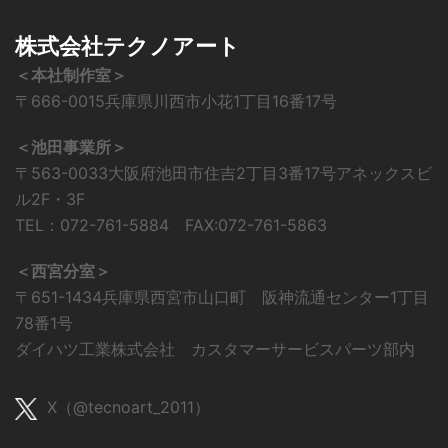
株式会社テクノアート
＜本社制作室＞
〒666-0015兵庫県川西市小花1丁目16番17号
＜池田事業所＞
〒563-0033大阪府池田市住吉2丁目3番17号アネックスビ
ル2F・3F
TEL：072-761-5884 FAX:072-761-5863
＜西宮分室＞
〒651-1434兵庫県西宮市山口町 阪神流通センター1丁目
78番1号
ダイハツ工業株式会社 カスタマーサービスパーツ部内
X（@tecnoart_2011）