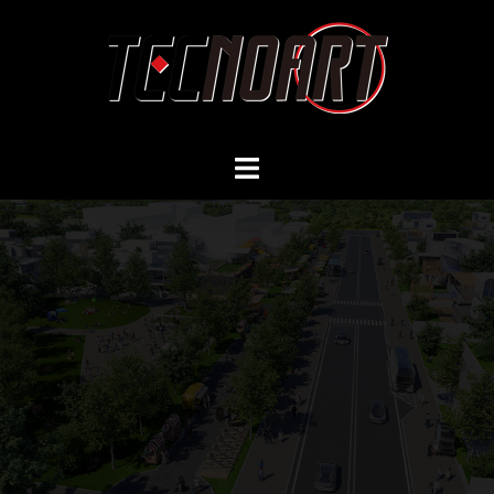
コ
ン
テ
ン
ツ
へ
ス
キ
ッ
プ