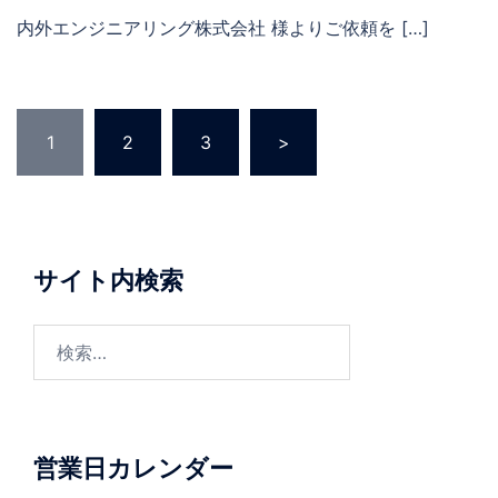
内外エンジニアリング株式会社 様よりご依頼を […]
投
1
2
3
>
稿
の
ペ
ー
サイト内検索
ジ
送
検
り
索:
営業日カレンダー