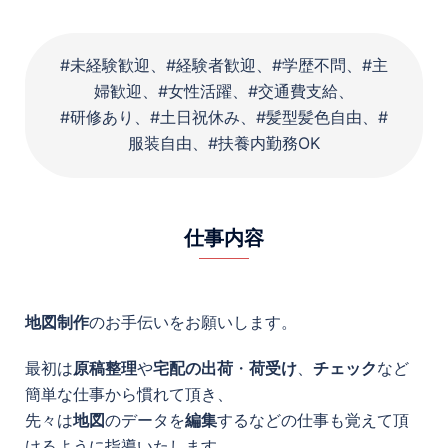
#未経験歓迎、#経験者歓迎、#学歴不問、#主
婦歓迎、#女性活躍、#交通費支給、
#研修あり、#土日祝休み、#髪型髪色自由、#
服装自由、#扶養内勤務OK
仕事内容
地図制作
のお手伝いをお願いします。
最初は
原稿整理
や
宅配の出荷
・
荷受け
、
チェック
など
簡単な仕事から慣れて頂き、
先々は
地図
のデータを
編集
するなどの仕事も覚えて頂
けるように指導いたします。