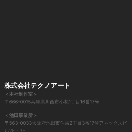
株式会社テクノアート
＜本社制作室＞
〒666-0015兵庫県川西市小花1丁目16番17号
＜池田事業所＞
〒563-0033大阪府池田市住吉2丁目3番17号アネックスビ
ル2F・3F