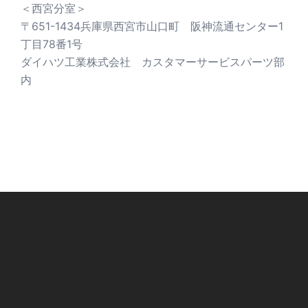
＜西宮分室＞
〒651-1434兵庫県西宮市山口町 阪神流通センター1
丁目78番1号
ダイハツ工業株式会社 カスタマーサービスパーツ部
内