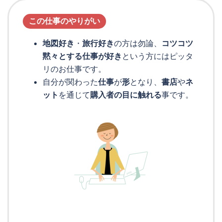
この仕事のやりがい
地図好き
・
旅行好き
の方は勿論、
コツコツ
黙々とする仕事が好き
という方にはピッタ
リのお仕事です。
自分が関わった
仕事
が
形
となり、
書店
や
ネ
ット
を通じて
購入者の目に触れる
事です。