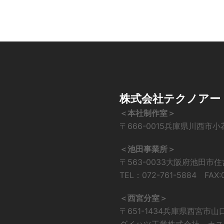
株式会社テクノアー
＜本社制作室＞
〒666-0015兵庫県川西市小
＜池田事業所＞
〒563-0033大阪府池田市
TEL：072-761-5884 FAX:0
＜西宮分室＞
〒651-1434兵庫県西宮市
ダイハツ工業株式会社 カス