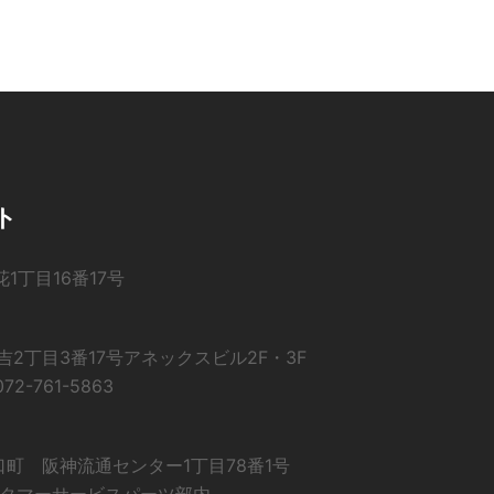
ト
花1丁目16番17号
住吉2丁目3番17号アネックスビル2F・3F
72-761-5863
山口町 阪神流通センター1丁目78番1号
タマーサービスパーツ部内