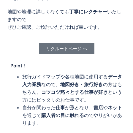
地図や地理に詳しくなくても
丁寧にレクチャー
いたし
ますので
ぜひご確認、ご検討いただければ幸いです。
リクルートページ へ
Point !
旅行ガイドマップや各種地図に使用する
データ
入力業務
なので、
地図好き
・
旅行好き
の方はも
ちろん、
コツコツ黙々とする仕事が好き
という
方にはピッタリのお仕事です。
自分が関わった
仕事
が
形
となり、
書店
や
ネット
を通じて
購入者の目に触れる
のでやりがいがあ
ります。