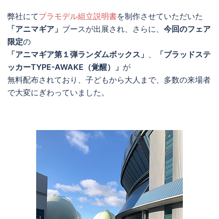
弊社にて
プラモデル組立説明書
を制作させていただいた
「アニマギア」
ブースが出展され、さらに、
今回のフェア
限定
の
「アニマギア第１弾ランダムボックス」
、
「ブラッドステ
ッカーTYPE-AWAKE（覚醒）」
が
無料配布されており、子どもから大人まで、多数の来場者
で大変にぎわっていました。