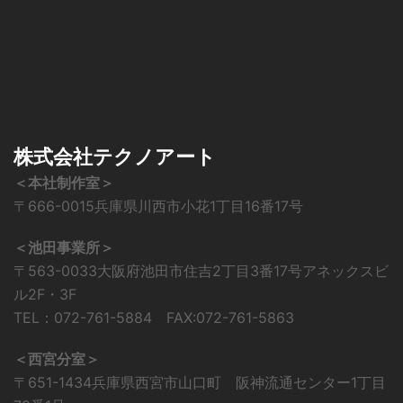
株式会社テクノアート
＜本社制作室＞
〒666-0015兵庫県川西市小花1丁目16番17号
＜池田事業所＞
〒563-0033大阪府池田市住吉2丁目3番17号アネックスビ
ル2F・3F
TEL：072-761-5884 FAX:072-761-5863
＜西宮分室＞
〒651-1434兵庫県西宮市山口町 阪神流通センター1丁目