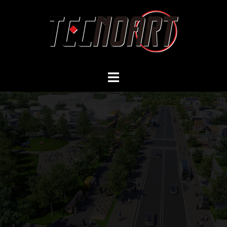
コ
ン
テ
ン
ツ
へ
ス
キ
ッ
プ