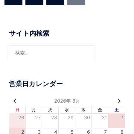
の
ペ
ー
ジ
サイト内検索
送
り
検
索:
営業日カレンダー
2026年 8月
日
月
火
水
木
金
土
26
27
28
29
30
31
1
2
3
4
5
6
7
8